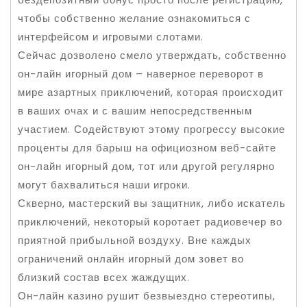
чтобы собственно желание ознакомиться с
интерфейсом и игровыми слотами.
Сейчас дозволено смело утверждать, собственно
он-лайн игорный дом – наверное переворот в
мире азартных приключений, которая происходит
в ваших очах и с вашим непосредственным
участием. Содействуют этому прогрессу высокие
проценты для барыш на официозном веб-сайте
он-лайн игорный дом, тот или другой регулярно
могут бахвалиться наши игроки.
Скверно, мастерский вы защитник, либо искатель
приключений, некоторый коротает радиовечер во
приятной прибыльной воздуху. Вне каждых
ограничений онлайн игорный дом зовет во
близкий состав всех жаждущих.
Он-лайн казино рушит безвыездно стереотипы,