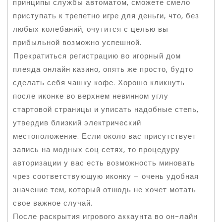
принципы службы автоматом, сможете смело
приступать к трепетно игре для деньги, что, без
любых колебаний, очутится с целью вы
прибыльной возможно успешной.
Прекратиться регистрацию во игорный дом
плеяда онлайн казино, опять же просто, будто
сделать себя чашку кофе. Хорошо кликнуть
после иконке во верхнем невинном углу
стартовой страницы и уписать надобные степь,
утвердив близкий электрический
местоположение. Если около вас присутствует
запись на модных соц сетях, то процедуру
авторизации у вас есть возможность миновать
чрез соответствующую иконку – очень удобная
значение тем, который отнюдь не хочет мотать
свое важное случай.
После раскрытия игрового аккаунта во он-лайн