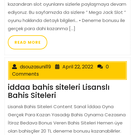
kazandıran slot oyunlarını sizlerle paylaşmaya devam
ediyoruz. Bu sayfamızda da sizlere ” Mega Jack Slot ”
oyunu hakkında detaylı bilgileri… • Deneme bonusu ile
gerçek para dahi kazanma […]
READ MORE
dsouzasunil19
April 22, 2022
0
Comments
iddaa bahis siteleri Lisanslı
Bahis Siteleri
Lisanslı Bahis Siteleri Content Sanal İddaa Oyna
Gerçek Para Kazan Yasadışı Bahis Oynama Cezasına
İtiraz Bedava Bonus Veren Bahis Siteleri Hemen üye
olan bahisçiler 20 TL deneme bonusu kazanabilirler.