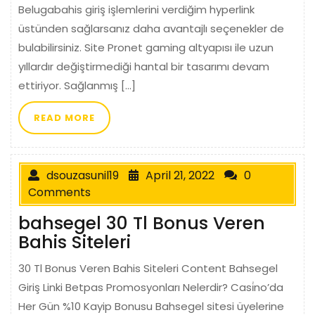
Belugabahis giriş işlemlerini verdiğim hyperlink
üstünden sağlarsanız daha avantajlı seçenekler de
bulabilirsiniz. Site Pronet gaming altyapısı ile uzun
yıllardır değiştirmediği hantal bir tasarımı devam
ettiriyor. Sağlanmış […]
READ MORE
dsouzasunil19
April 21, 2022
0
Comments
bahsegel 30 Tl Bonus Veren
Bahis Siteleri
30 Tl Bonus Veren Bahis Siteleri Content Bahsegel
Giriş Linki Betpas Promosyonları Nelerdir? Casi̇no’da
Her Gün %10 Kayip Bonusu Bahsegel sitesi üyelerine