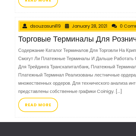
READ MORE
dsouzasunil19
January 28, 2021
0 Com
Торговые Терминалы Для Рознич
Содержание Каталог Терминалов Для Торговли На Кри
Смогут Ли Платежные Терминалы И Дальше Работать 
Для Трейдинга Транскапиталбанк, Платежный Терминал
Платежный Терминал Реализованы лестничные ордера,
множественных ордеров. Для технического анализа ин
представлены собственные графики Coinigy. […]
READ MORE